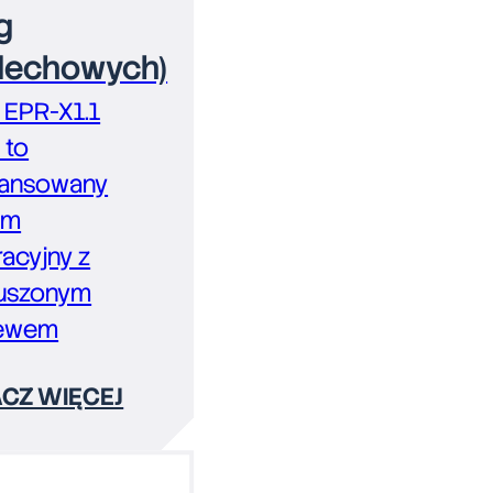
g
echowych)
 EPR-X1.1
 to
ansowany
em
racyjny z
uszonym
ewem
CZ WIĘCEJ