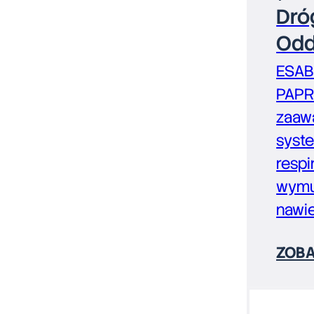
Dró
Odd
ESAB
PAPR
zaaw
syst
respi
wym
nawi
ZOBA