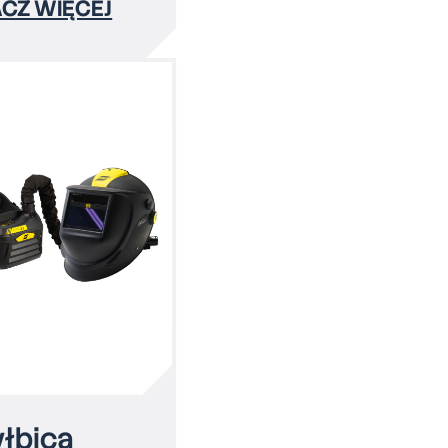
CZ WIĘCEJ
yłbica