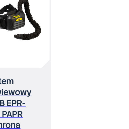
tem
wiewowy
B EPR-
1 PAPR
hrona