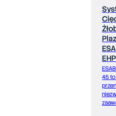
Sys
Cięc
Żło
Pla
ESA
EHP
ESAB
45 to 
przen
niez
zaaw