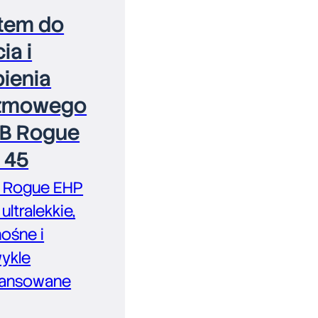
tem do
ia i
bienia
zmowego
B Rogue
 45
 Rogue EHP
ultralekkie,
ośne i
wykle
ansowane