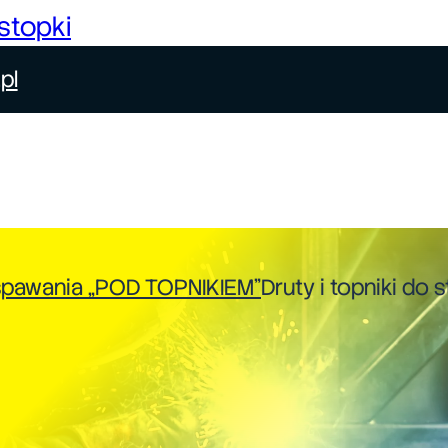
stopki
pl
spawania „POD TOPNIKIEM”
Druty i topniki do