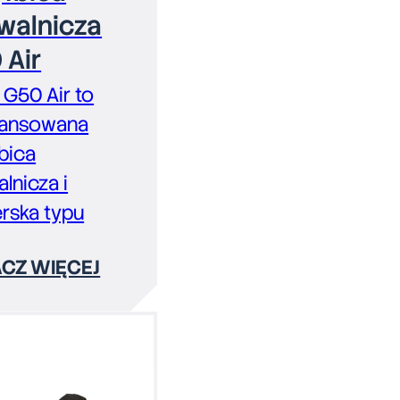
walnicza
 Air
G50 Air to
ansowana
bica
lnicza i
ierska typu
CZ WIĘCEJ