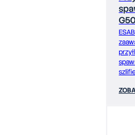
spa
G50
ESAB 
zaaw
przył
spawa
szlif
ZOBA