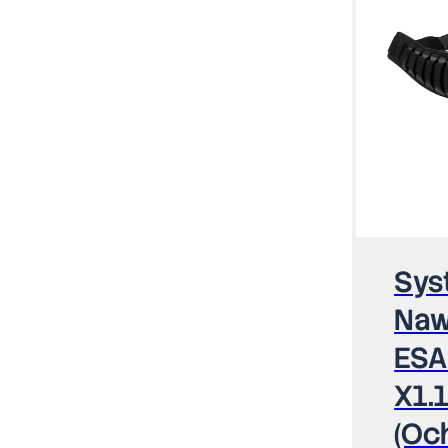
Sys
Na
ESA
X1.
(Oc