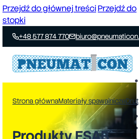
Przejdź do głównej treści
Przejdź do
stopki
+48 577 874 770
biuro@pneumaticon.
Strona główna
Materiały spawalnicze
Drut
Produkty ESAB