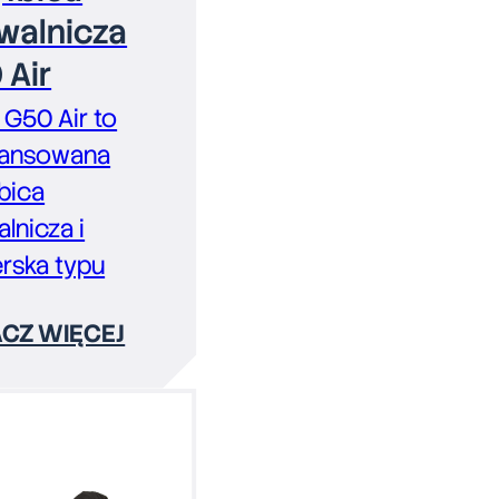
walnicza
 Air
G50 Air to
ansowana
bica
lnicza i
ierska typu
CZ WIĘCEJ