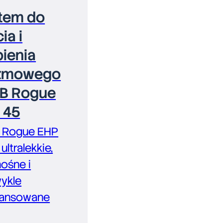
tem do
ia i
bienia
zmowego
B Rogue
 45
 Rogue EHP
ultralekkie,
ośne i
wykle
ansowane