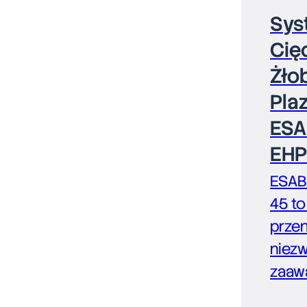
Sys
Cięc
Żło
Pla
ESA
EHP
ESAB
45 to 
przen
niez
zaaw