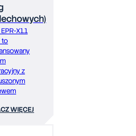
g
echowych)
 EPR-X1.1
 to
ansowany
em
racyjny z
uszonym
ewem
CZ WIĘCEJ