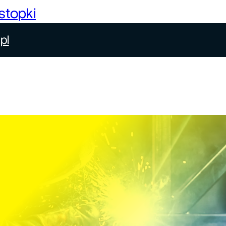
stopki
pl