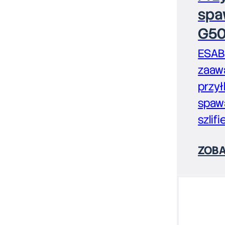
spa
G50
ESAB 
zaaw
przył
spawa
szlif
ZOBA