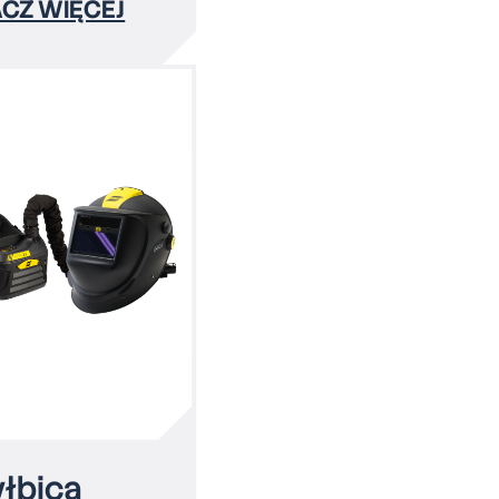
CZ WIĘCEJ
yłbica