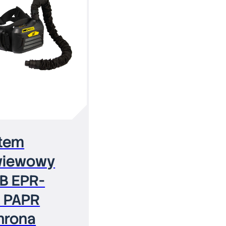
tem
wiewowy
B EPR-
1 PAPR
hrona