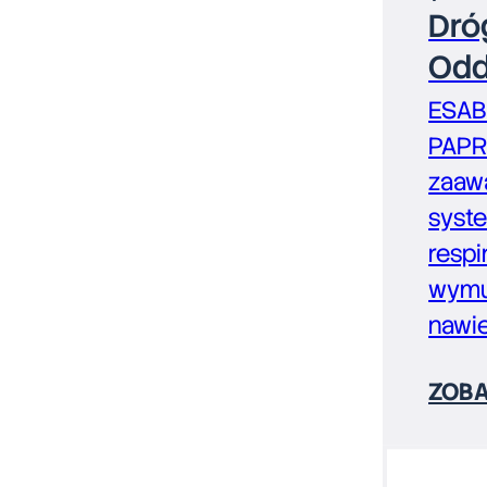
Dró
Odd
ESAB
PAPR
zaaw
syst
respi
wym
nawi
ZOBA