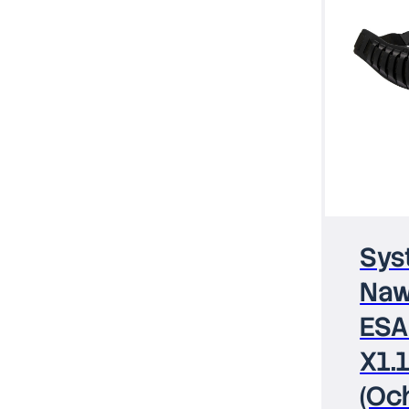
Sys
Na
ESA
X1.
(Oc