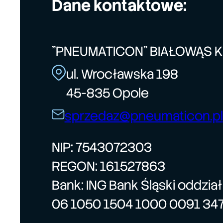
Dane kontaktowe:
"PNEUMATICON" BIAŁOWĄS 
ul. Wrocławska 198
45-835 Opole
sprzedaz@pneumaticon.pl
NIP: 7543072303
REGON: 161527863
Bank: ING Bank Śląski oddzia
06 1050 1504 1000 0091 34