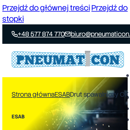
Przejdź do głównej treści
Przejdź do
stopki
+48 577 874 770
biuro@pneumaticon.
Strona główna
ESAB
Drut spawalniczy OK
ESAB