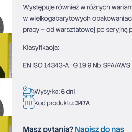
Występuje również w różnych warian
w wielkogabarytowych opakowaniach
pracy – od warsztatowej po seryjną 
Klasyfikacja:
EN ISO 14343-A : G 19 9 Nb, SFA/AWS 
Wysyłka:
5 dni
Kod produktu:
347A
Masz pytania?
Napisz do nas