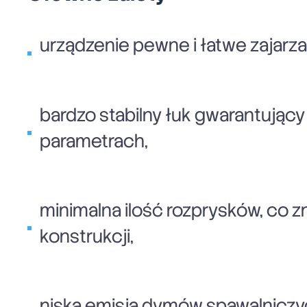
urządzenie pewne i łatwe zajarz
bardzo stabilny łuk gwarantując
parametrach,
minimalna ilość rozprysków, co 
konstrukcji,
niska emisja dymów spawalniczyc