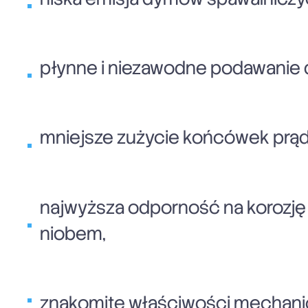
płynne i niezawodne podawanie 
mniejsze zużycie końcówek prą
najwyższa odporność na korozję 
niobem,
znakomite właściwości mechanic