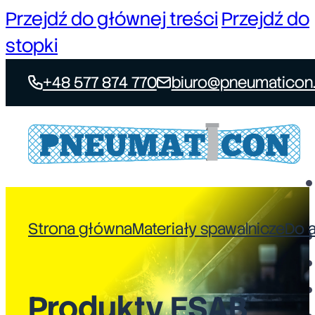
Przejdź do głównej treści
Przejdź do
stopki
+48 577 874 770
biuro@pneumaticon.
Strona główna
Materiały spawalnicze
Do 
Produkty ESAB