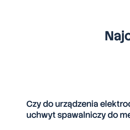
Naj
Czy do urządzenia elekt
uchwyt spawalniczy do me