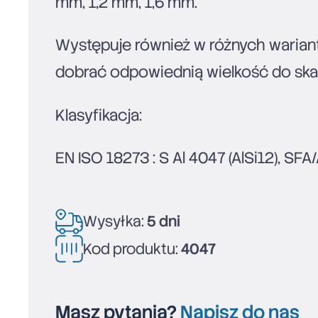
mm, 1,2 mm, 1,6 mm.
Występuje również w różnych waria
dobrać odpowiednią wielkość do skal
Klasyfikacja:
EN ISO 18273 : S Al 4047 (AlSi12), SF
Wysyłka:
5 dni
Kod produktu:
4047
Masz pytania?
Napisz do nas