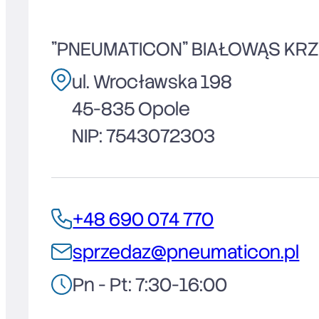
"PNEUMATICON" BIAŁOWĄS KR
ul. Wrocławska 198
45-835 Opole
NIP: 7543072303
+48 690 074 770
sprzedaz@pneumaticon.pl
Pn - Pt: 7:30-16:00