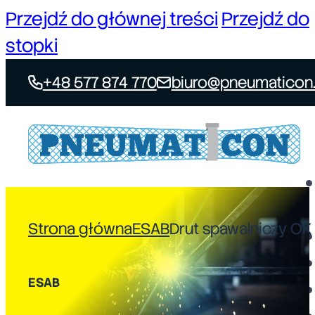
Przejdź do głównej treści
Przejdź do
stopki
+48 577 874 770
biuro@pneumaticon.
Strona główna
ESAB
Drut spawalniczy OK
ESAB