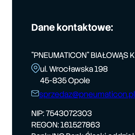
Dane kontaktowe:
"PNEUMATICON" BIAŁOWĄS 
ul. Wrocławska 198
45-835 Opole
sprzedaz@pneumaticon.pl
NIP: 7543072303
REGON: 161527863