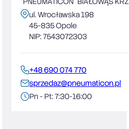
"PNEUMATICON" BIAŁOWĄS KR
ul. Wrocławska 198
45-835 Opole
NIP: 7543072303
+48 690 074 770
sprzedaz@pneumaticon.pl
Pn - Pt: 7:30-16:00