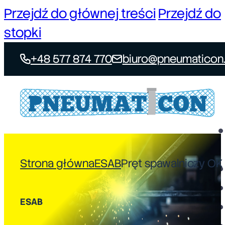
Przejdź do głównej treści
Przejdź do
stopki
+48 577 874 770
biuro@pneumaticon.
Strona główna
ESAB
Pręt spawalniczy OK 
ESAB