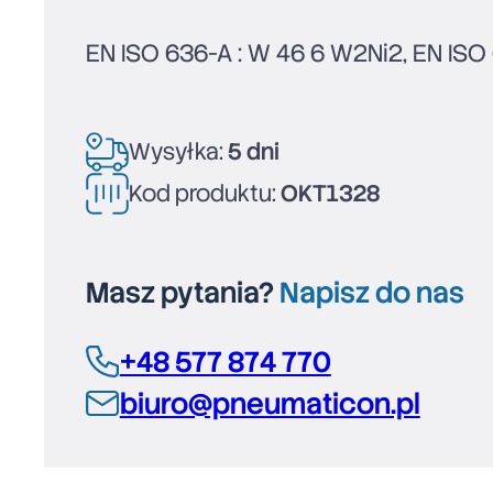
EN ISO 636-A : W 46 6 W2Ni2, EN ISO
Wysyłka:
5 dni
Kod produktu:
OKT1328
Masz pytania?
Napisz do nas
+48 577 874 770
biuro@pneumaticon.pl