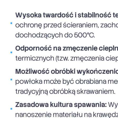
Wysoka twardość i stabilność t
ochronę przed ścieraniem, zac
dochodzących do 500°C.
Odporność na zmęczenie ciepln
termicznych (tzw. zmęczenia ciep
Możliwość obróbki wykończeni
powłoka może być obrabiana met
tradycyjną obróbką skrawaniem.
Zasadowa kultura spawania:
Wys
nanoszenie materiału na krawędz