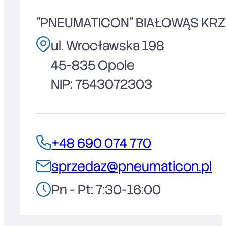
"PNEUMATICON" BIAŁOWĄS KR
ul. Wrocławska 198
45-835 Opole
NIP: 7543072303
+48 690 074 770
sprzedaz@pneumaticon.pl
Pn - Pt: 7:30-16:00