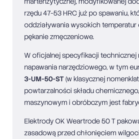
martenzytycznej, modyfikowanej dod
rzędu 47-53 HRC już po spawaniu, kt
oddziaływania wysokich temperatur 
pękanie zmęczeniowe.
W oficjalnej specyfikacji techniczn
napawania narzędziowego, w tym eu
3-UM-50-ST
(w klasycznej nomenkla
powtarzalności składu chemicznego, 
maszynowym i obróbczym jest fabry
Elektrody OK Weartrode 50 T pakowa
zasadową przed chłonięciem wilgoci,