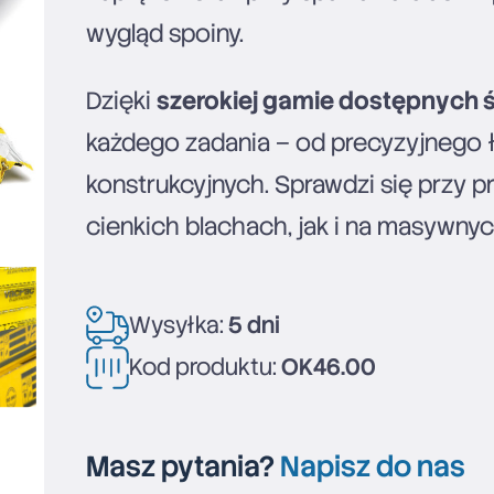
wygląd spoiny.
Dzięki
szerokiej gamie dostępnych ś
każdego zadania – od precyzyjnego 
konstrukcyjnych. Sprawdzi się przy p
cienkich blachach, jak i na masywny
Wysyłka:
5 dni
Kod produktu:
OK46.00
Masz pytania?
Napisz do nas