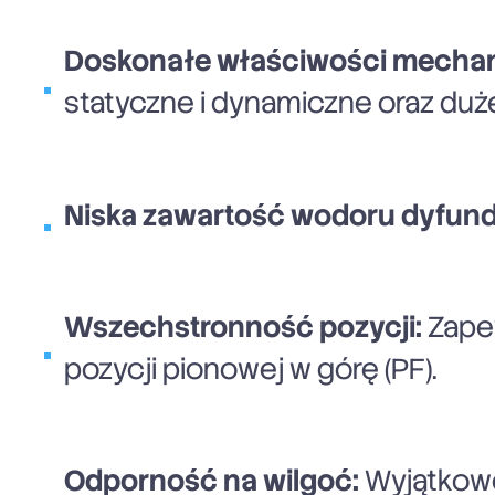
Doskonałe właściwości mechan
statyczne i dynamiczne oraz duż
Niska zawartość wodoru dyfund
Wszechstronność pozycji:
Zapew
pozycji pionowej w górę (PF).
Odporność na wilgoć:
Wyjątkowo