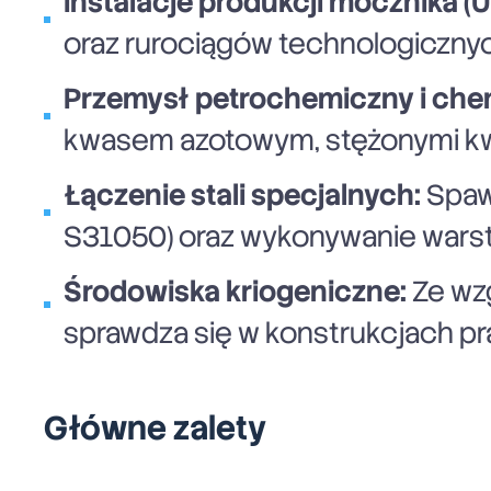
Instalacje produkcji mocznika (U
oraz rurociągów technologiczny
Przemysł petrochemiczny i che
kwasem azotowym, stężonymi kwas
Łączenie stali specjalnych:
Spawa
S31050) oraz wykonywanie warst
Środowiska kriogeniczne:
Ze wzg
sprawdza się w konstrukcjach pr
Główne zalety