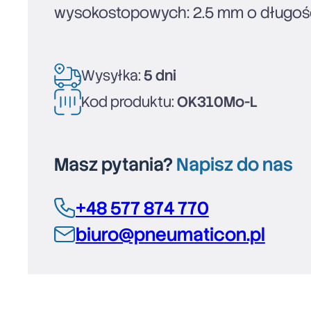
wysokostopowych: 2.5 mm o długośc
Wysyłka:
5 dni
Kod produktu:
OK310Mo-L
Masz pytania?
Napisz do nas
+48 577 874 770
biuro@pneumaticon.pl