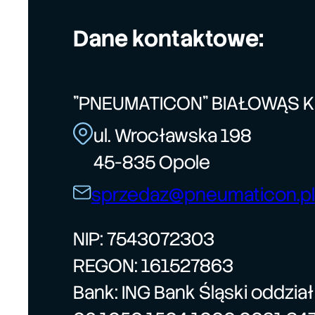
Dane kontaktowe:
"PNEUMATICON" BIAŁOWĄS 
ul. Wrocławska 198
45-835 Opole
sprzedaz@pneumaticon.pl
NIP: 7543072303
REGON: 161527863
Bank: ING Bank Śląski oddzia