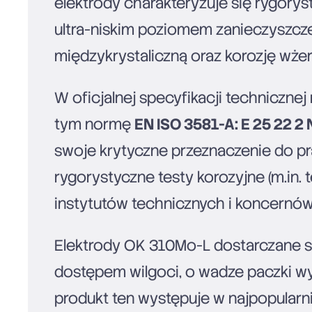
elektrody charakteryzuje się rygorys
ultra-niskim poziomem zanieczyszczeń
międzykrystaliczną oraz korozję wżer
W oficjalnej specyfikacji techniczn
tym normę
EN ISO 3581-A: E 25 22 2 N
swoje krytyczne przeznaczenie do p
rygorystyczne testy korozyjne (m.in.
instytutów technicznych i koncernó
Elektrody OK 310Mo-L dostarczane 
dostępem wilgoci, o wadze paczki wy
produkt ten występuje w najpopularn