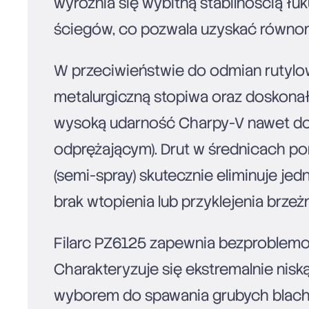
wyróżnia się wybitną stabilnością 
ściegów, co pozwala uzyskać równom
W przeciwieństwie do odmian rutylo
metalurgiczną stopiwa oraz doskonał
wysoką udarność Charpy-V nawet do 
odprężającym). Drut w średnicach pon
(semi-spray) skutecznie eliminuje je
brak wtopienia lub przyklejenia brzeż
Filarc PZ6125 zapewnia bezproblemow
Charakteryzuje się ekstremalnie nis
wyborem do spawania grubych blach, 