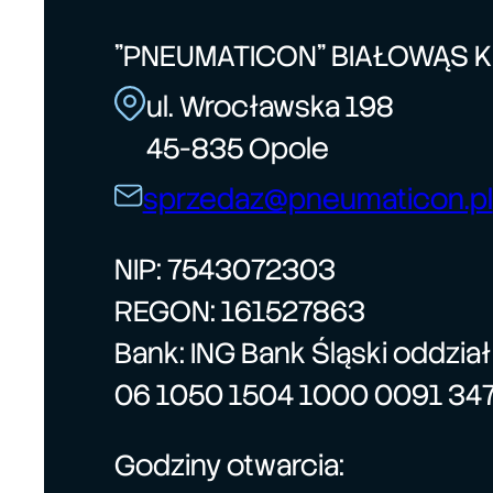
"PNEUMATICON" BIAŁOWĄS 
ul. Wrocławska 198
45-835 Opole
sprzedaz@pneumaticon.pl
NIP: 7543072303
REGON: 161527863
Bank: ING Bank Śląski oddzia
06 1050 1504 1000 0091 34
Godziny otwarcia: