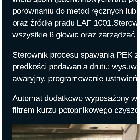
porównaniu do metod ręcznych lub m
oraz źródła prądu LAF 1001.Sterow
wszystkie 6 głowic oraz zarządzać
Sterownik procesu spawania PEK z
pr
ę
dko
ś
ci podawania drutu; wysuw/c
awaryjny, programowanie ustawień,
Automat dodatkowo wyposażony w p
filtrem kurzu potopnikowego czysz