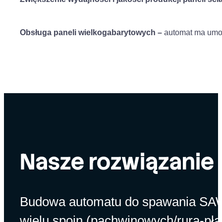
Obsługa paneli wielkogabarytowych –
automat ma umoż
Nasze rozwiązanie
Budowa automatu do spawania SAW 
wielu spoin (pachwinowych/rura-pła