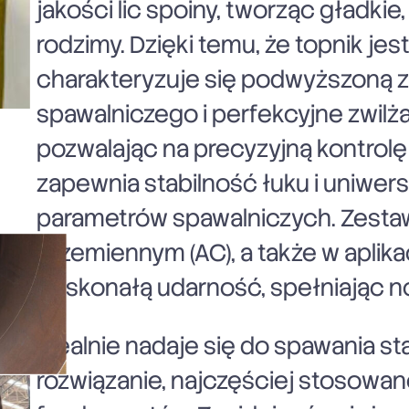
jakości lic spoiny, tworząc gładki
rodzimy. Dzięki temu, że topnik jes
charakteryzuje się podwyższoną z
spawalniczego i perfekcyjne zwilż
pozwalając na precyzyjną kontrol
zapewnia stabilność łuku i uniwers
parametrów spawalniczych. Zestaw
przemiennym (AC), a także w aplik
doskonałą udarność, spełniając no
Idealnie nadaje się do spawania st
rozwiązanie, najczęściej stosowa