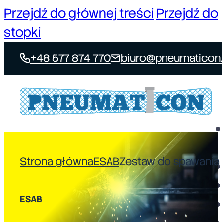
Przejdź do głównej treści
Przejdź do
stopki
+48 577 874 770
biuro@pneumaticon.
Strona główna
ESAB
Zestaw do spawania ł
ESAB