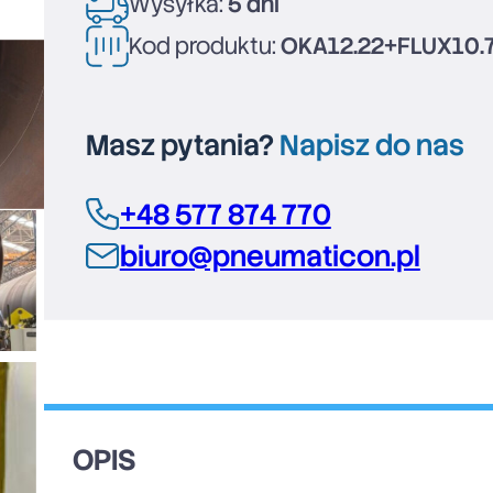
Wysyłka:
5 dni
Kod produktu:
OKA12.22+FLUX10.
Masz pytania?
Napisz do nas
+48 577 874 770
biuro@pneumaticon.pl
OPIS