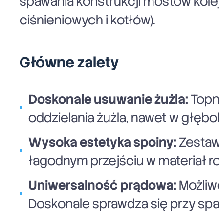
spawania konstrukcji mostów kole
ciśnieniowych i kotłów).
Główne zalety
Doskonale
usuwanie żużla:
Topni
oddzielania żużla, nawet w głęb
Wysoka estetyka spoiny:
Zestaw 
łagodnym przejściu w m
ateriał r
Uniwersalność prądowa:
Możliw
Doskonale sprawdza się przy sp