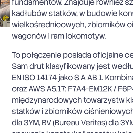
fundamentów. Znajduje również s
kadłubów statków, w budowie konstr
wielkośrednicowych, zbiorników ci
wagonów i ram lokomotyw.
To połączenie posiada oficjalne ce
Sam drut klasyfikowany jest wedłu
EN ISO 14174 jako S A AB 1. Kombina
oraz AWS A5.17: F7A4-EM12K / F6P4
międzynarodowych towarzystw klas
statków i zbiorników ciśnieniowych.
dla 3YM, BV (Bureau Veritas) dla 