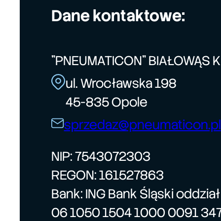
Dane kontaktowe:
"PNEUMATICON" BIAŁOWĄS 
ul. Wrocławska 198
45-835 Opole
sprzedaz@pneumaticon.pl
NIP: 7543072303
REGON: 161527863
Bank: ING Bank Śląski oddzia
06 1050 1504 1000 0091 34