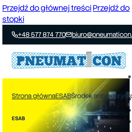
Przejdź do głównej treści
Przejdź do
stopki
+48 577 874 770
biuro@pneumaticon.
Strona główna
ESAB
Środek antyodprysk
ESAB