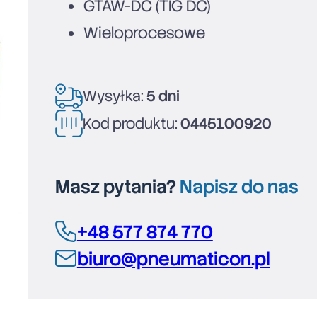
GTAW-DC (TIG DC)
Wieloprocesowe
Wysyłka:
5 dni
Kod produktu:
0445100920
Masz pytania?
Napisz do nas
+48 577 874 770
biuro@pneumaticon.pl