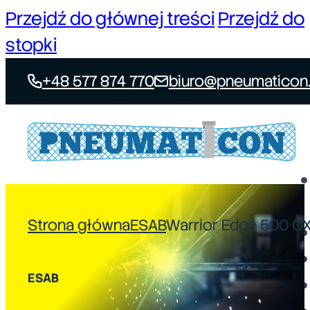
Przejdź do głównej treści
Przejdź do
stopki
+48 577 874 770
biuro@pneumaticon.
Strona główna
ESAB
Warrior Edge 500 C
ESAB