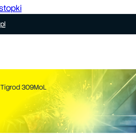
stopki
pl
K Tigrod 309MoL