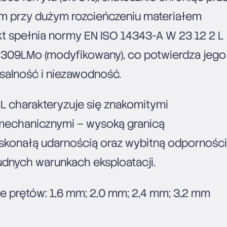
m przy dużym rozcieńczeniu materiałem
t spełnia normy EN ISO 14343-A W 23 12 2 L
309LMo (modyfikowany), co potwierdza jego
salność i niezawodność.
 charakteryzuje się znakomitymi
mechanicznymi – wysoką granicą
oskonałą udarnością oraz wybitną odpornośc
rudnych warunkach eksploatacji.
e prętów: 1,6 mm; 2,0 mm; 2,4 mm; 3,2 mm