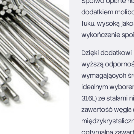
Spoiwo oparte na
dodatkiem molibd
łuku, wysoką jako
wykończenie spoi
Dzięki dodatkowi
wyższą odporność
wymagających śr
idealnym wyborem
316L) ze stalami 
zawartość węgla (
międzykrystalicz
optymalną zawarto