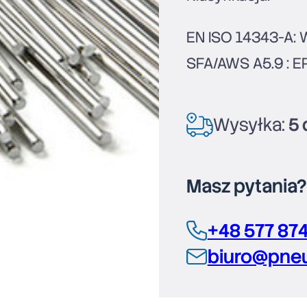
EN ISO 14343-A: 
SFA/AWS A5.9 : ER
Wysyłka:
5 
Masz pytania
+48 577 87
biuro@pneu