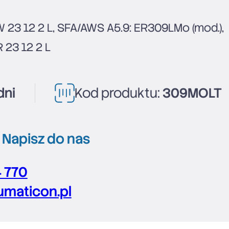
W 23 12 2 L, SFA/AWS A5.9: ER309LMo (mod.),
 23 12 2 L
dni
Kod produktu:
309MOLT
?
Napisz do nas
4 770
maticon.pl