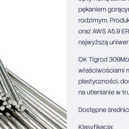
pękaniem gorący
rodzimym. Produk
oraz AWS A5.9 ER
najwyższą uniwer
OK Tigrod 309MoL
właściwościami 
plastyczności, d
na utlenianie w t
Dostępne średnic
Klasyfikacja: