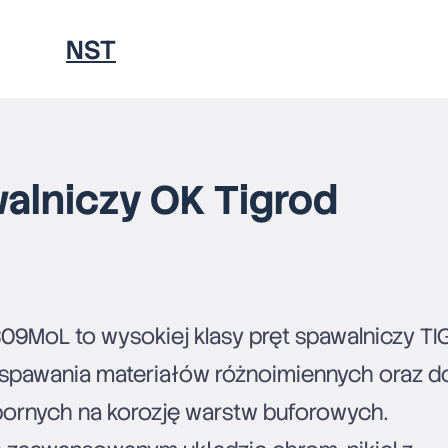
NST
PORADNIKI
walniczy OK Tigrod
KONTAKT
09MoL to wysokiej klasy pręt spawalniczy TI
spawania materiałów różnoimiennych oraz d
ornych na korozję warstw buforowych.