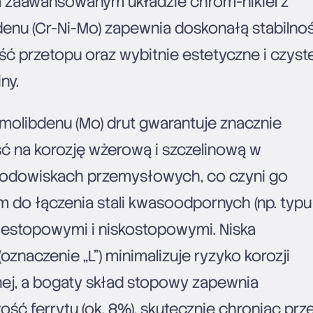
 zaawansowanym układzie chrom-nikiel z
enu (Cr-Ni-Mo) zapewnia doskonałą stabilno
ść przetopu oraz wybitnie estetyczne i czyst
ny.
 molibdenu (Mo) drut gwarantuje znacznie
 na korozję wżerową i szczelinową w
odowiskach przemysłowych, co czyni go
 do łączenia stali kwasoodpornych (np. typu
niestopowymi i niskostopowymi. Niska
oznaczenie „L”) minimalizuje ryzyko korozji
nej, a bogaty skład stopowy zapewnia
ść ferrytu (ok. 8%), skutecznie chroniąc prz