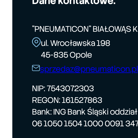
Dane kontaktowe:
"PNEUMATICON" BIAŁOWĄS 
ul. Wrocławska 198
45-835 Opole
sprzedaz@pneumaticon.pl
NIP: 7543072303
REGON: 161527863
Bank: ING Bank Śląski oddzia
06 1050 1504 1000 0091 34