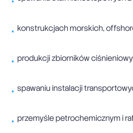
konstrukcjach morskich, offsho
produkcji zbiorników ciśnienio
spawaniu instalacji transportow
przemyśle petrochemicznym i ra