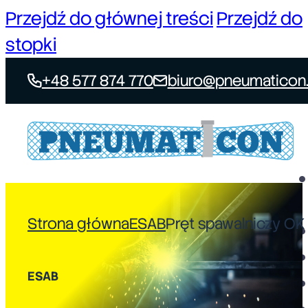
Przejdź do głównej treści
Przejdź do
stopki
+48 577 874 770
biuro@pneumaticon.
Strona główna
ESAB
Pręt spawalniczy OK 
ESAB