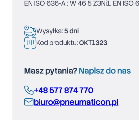
EN ISO 636-A : W 46 5 Z3Ni1, EN ISO 
Wysyłka:
5 dni
Kod produktu:
OKT1323
Masz pytania?
Napisz do nas
+48 577 874 770
biuro@pneumaticon.pl