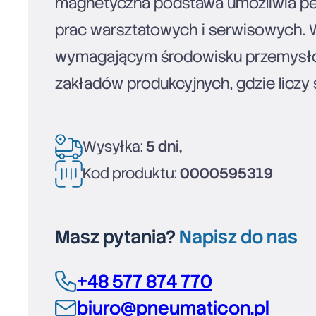
magnetyczna podstawa umożliwia pe
prac warsztatowych i serwisowych. 
wymagającym środowisku przemysłowy
zakładów produkcyjnych, gdzie liczy s
Wysyłka:
5 dni,
Kod produktu:
0000595319
Masz pytania?
Napisz do nas
+48 577 874 770
biuro@pneumaticon.pl