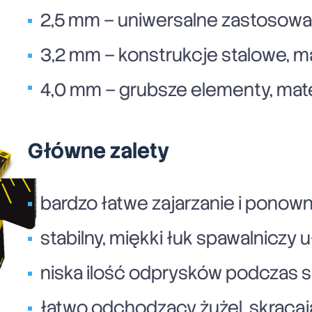
2,5 mm – uniwersalne zastosowan
3,2 mm – konstrukcje stalowe, m
4,0 mm – grubsze elementy, mat
Główne zalety
bardzo łatwe zajarzanie i ponown
stabilny, miękki łuk spawalniczy u
niska ilość odprysków podczas 
łatwo odchodzący żużel, skracaj