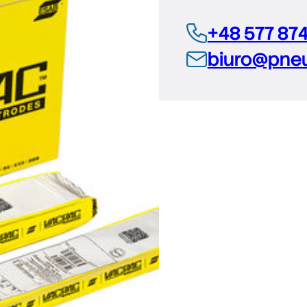
+48 577 87
biuro@pneu