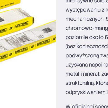
intensywne ściera
występowaniu zn
mechanicznych. S
chromowo-manga
poziomie około 5
(bez konieczności
podwyższoną twar
uzyskana napoina
metal-minerał, z
strukturalną, któ
odpryskiwaniem 
W oficjalnej spec