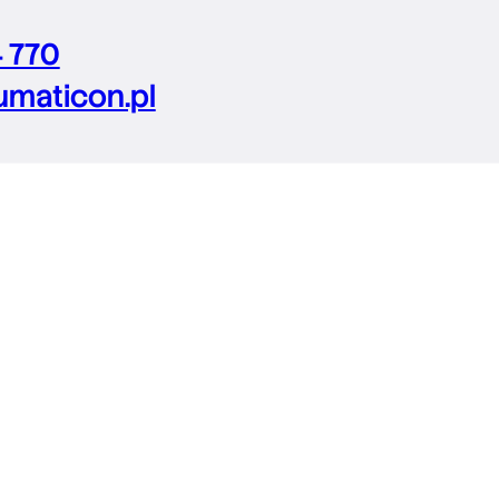
4 770
maticon.pl