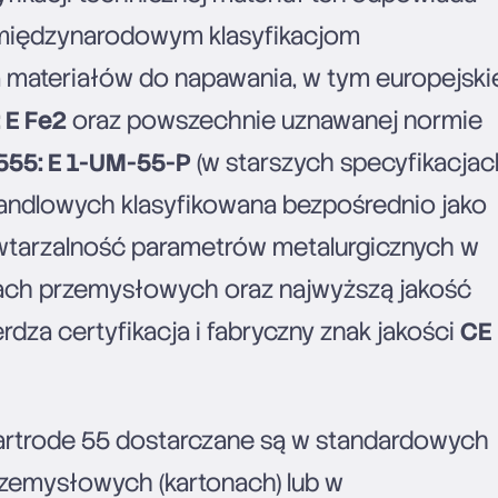
międzynarodowym klasyfikacjom
materiałów do napawania, w tym europejski
 E Fe2
oraz powszechnie uznawanej normie
555: E 1-UM-55-P
(w starszych specyfikacjac
handlowych klasyfikowana bezpośrednio jako
owtarzalność parametrów metalurgicznych w
jach przemysłowych oraz najwyższą jakość
dza certyfikacja i fabryczny znak jakości
CE
artrode 55 dostarczane są w standardowych
zemysłowych (kartonach) lub w