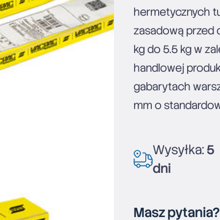
hermetycznych t
zasadową przed d
kg do 5.5 kg w za
handlowej produk
gabarytach warsz
mm o standardow
Wysyłka:
5
dni
Masz pytania