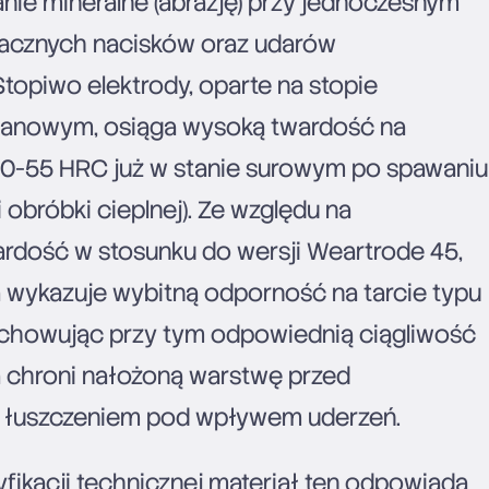
nie mineralne (abrazję) przy jednoczesnym
acznych nacisków oraz udarów
topiwo elektrody, oparte na stopie
nowym, osiąga wysoką twardość na
0-55 HRC już w stanie surowym po spawaniu
 obróbki cieplnej). Ze względu na
dość w stosunku do wersji Weartrode 45,
 wykazuje wybitną odporność na tarcie typu
achowując przy tym odpowiednią ciągliwość
ra chroni nałożoną warstwę przed
i łuszczeniem pod wpływem uderzeń.
yfikacji technicznej materiał ten odpowiada