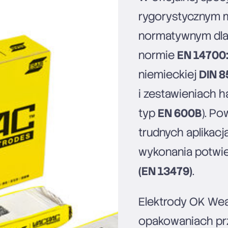
rygorystycznym 
normatywnym dla 
normie
EN 14700:
niemieckiej
DIN 8
i zestawieniach 
typ
EN 600B
). P
trudnych aplikac
wykonania potwier
(EN 13479)
.
Elektrody OK We
opakowaniach pr