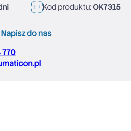
dni
Kod produktu:
OK7315
?
Napisz do nas
4 770
maticon.pl