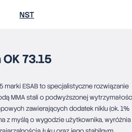
NST
PORADNIKI
 OK 73.15
5 marki ESAB to specjalistyczne rozwiązanie
KONTAKT
odą MMA stali o podwyższonej wytrzymałośc
topowych zawierających dodatek niklu (ok. 1%
na z myślą o wygodzie użytkownika, wyróżnia
zajarzalnością łuku oraz jego stabilnym