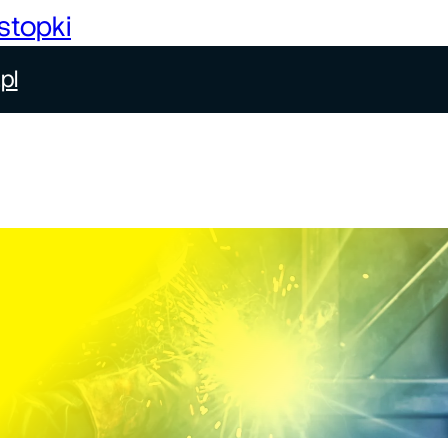
stopki
pl