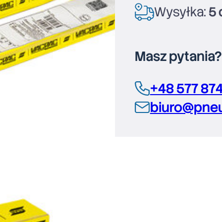
Wysyłka:
5 
Masz pytania
+48 577 87
biuro@pneu