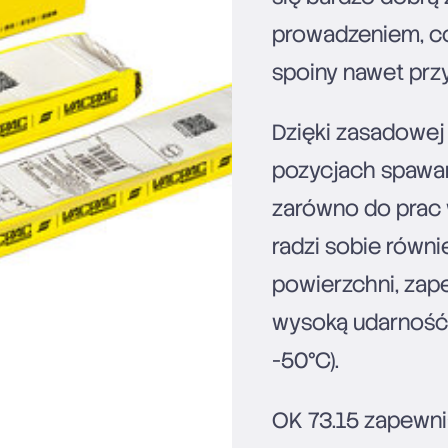
prowadzeniem, co
spoiny nawet prz
Dzięki zasadowej 
pozycjach spawa
zarówno do prac 
radzi sobie równi
powierzchni, zap
wysoką udarność 
-50°C).
OK 73.15 zapewni