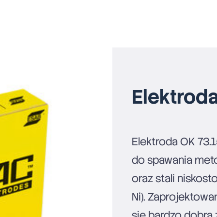
Elektroda
Elektroda OK 73.1
do spawania met
oraz stali niskos
Ni). Zaprojektowa
się bardzo dobrą 