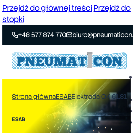
Przejdź do głównej treści
Przejdź do
stopki
+48 577 874 770
biuro@pneumaticon.
Strona główna
ESAB
Elektroda OK 61.81
ESAB