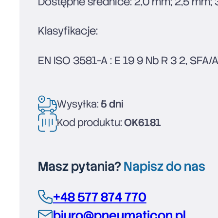
Dostępne średnice: 2,0 mm; 2,5 mm;
Klasyfikacje:
EN ISO 3581-A : E 19 9 Nb R 3 2, SFA/
Wysyłka:
5 dni
Kod produktu:
OK6181
Masz pytania?
Napisz do nas
+48 577 874 770
biuro@pneumaticon.pl