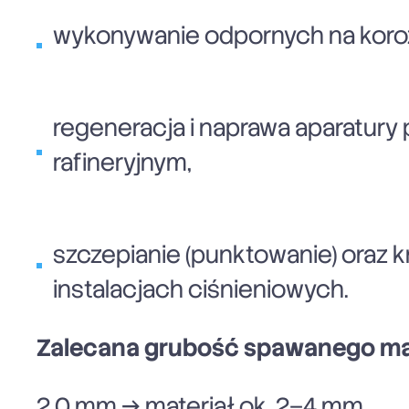
wykonywanie odpornych na korozj
regeneracja i naprawa aparatur
rafineryjnym,
szczepianie (punktowanie) oraz 
instalacjach ciśnieniowych.
Zalecana grubość spawanego mat
2,0 mm → materiał ok. 2–4 mm