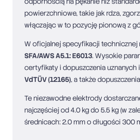
odpornością na pękanie niż standardo
powierzchniowe, takie jak rdza, zgor
włączając w to pozycję pionową z gó
W oficjalnej specyfikacji techniczne
SFA/AWS A5.1: E6013
. Wysokie para
certyfikaty i dopuszczenia uznanych i
VdTÜV (12165)
, a także dopuszczeni
Te niezawodne elektrody dostarcza
najczęściej od 4.0 kg do 5.5 kg (w za
średnicach: 2.0 mm o długości 300 