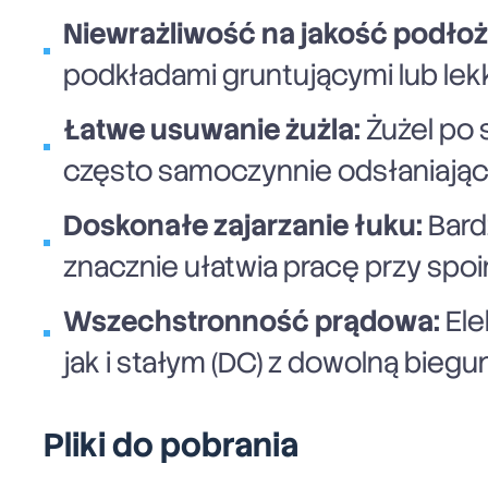
Niewrażliwość na jakość podłoż
podkładami gruntującymi lub lek
Łatwe usuwanie żużla:
Żużel po 
często samoczynnie odsłaniając 
Doskonałe zajarzanie łuku:
Bardz
znacznie ułatwia pracę przy spoi
Wszechstronność prądowa:
Ele
jak i stałym (DC) z dowolną bieg
Pliki do pobrania