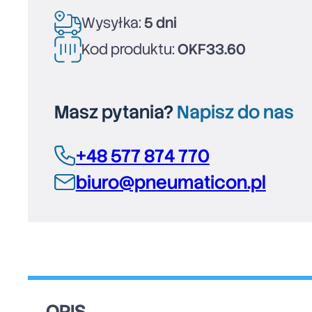
Wysyłka:
5 dni
Kod produktu:
OKF33.60
Masz pytania?
Napisz do nas
+48 577 874 770
biuro@pneumaticon.pl
OPIS