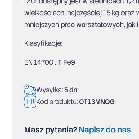
Drut dostępny jest w średnicach 1,2
wielkościach, najczęściej 15 kg o
mniejszych prac warsztatowych, jak 
Klasyfikacje:
EN 14700 : T Fe9
Wysyłka:
5 dni
Kod produktu:
OT13MNOG
Masz pytania?
Napisz do nas