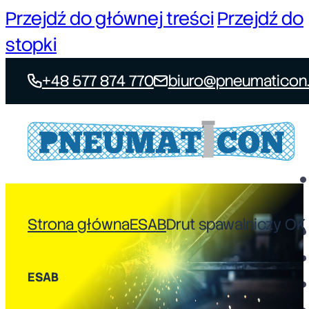
Przejdź do głównej treści
Przejdź do
stopki
+48 577 874 770
biuro@pneumaticon.
Strona główna
ESAB
Drut spawalniczy OK
ESAB