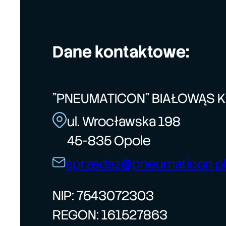
Dane kontaktowe:
"PNEUMATICON" BIAŁOWĄS 
ul. Wrocławska 198
45-835 Opole
sprzedaz@pneumaticon.pl
NIP: 7543072303
REGON: 161527863