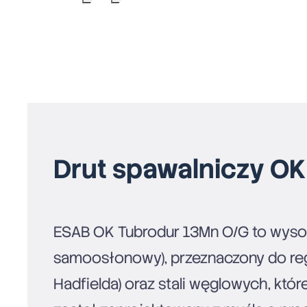
Drut spawalniczy O
ESAB OK Tubrodur 13Mn O/G to wysok
samoosłonowy), przeznaczony do reg
Hadfielda) oraz stali węglowych, któr