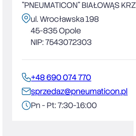
"PNEUMATICON" BIAŁOWĄS KR
ul. Wrocławska 198
45-835 Opole
NIP: 7543072303
+48 690 074 770
sprzedaz@pneumaticon.pl
Pn - Pt: 7:30-16:00