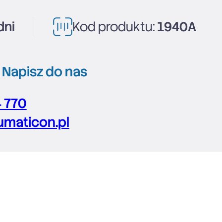
dni
Kod produktu:
1940A
?
Napisz do nas
4 770
maticon.pl