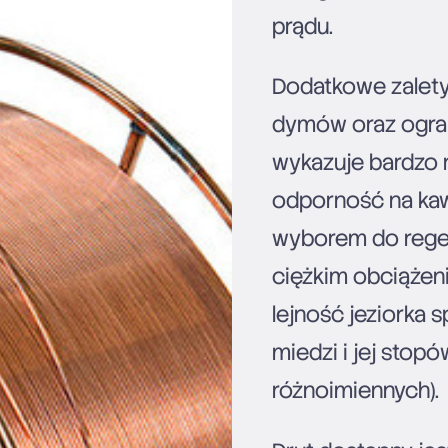
prądu.
Dodatkowe zalety 
dymów oraz ogra
wykazuje bardzo n
odporność na kawi
wyborem do regen
ciężkim obciążen
lejność jeziorka 
miedzi i jej stop
różnoimiennych).