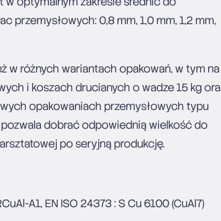
st w optymalnym zakresie średnic do
c przemysłowych: 0,8 mm, 1,0 mm, 1,2 mm,
ż w różnych wariantach opakowań, w tym na
owych i koszach drucianych o wadze 15 kg ora
owych opakowaniach przemysłowych typu
 pozwala dobrać odpowiednią wielkość do
warsztatowej po seryjną produkcję.
CuAl-A1, EN ISO 24373 : S Cu 6100 (CuAl7)