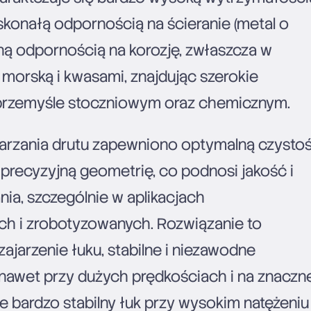
konałą odpornością na ścieranie (metal o
ną odpornością na korozję, zwłaszcza w
 morską i kwasami, znajdując szerokie
przemyśle stoczniowym oraz chemicznym.
arzania drutu zapewniono optymalną czysto
precyzyjną geometrię, co podnosi jakość i
ia, szczególnie w aplikacjach
h i zrobotyzowanych. Rozwiązanie to
jarzenie łuku, stabilne i niezawodne
nawet przy dużych prędkościach i na znaczn
że bardzo stabilny łuk przy wysokim natężeniu