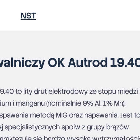
NST
PORADNIKI
walniczy OK Autrod 19.4
.40 to lity drut elektrodowy ze stopu miedzi
KONTAKT
um i manganu (nominalnie 9% Al, 1% Mn),
spawania metodą MIG oraz napawania. Jest t
ej specjalistycznych spoiw z grupy brązów
araktezuje się bardzo wysoką wytrzymałości