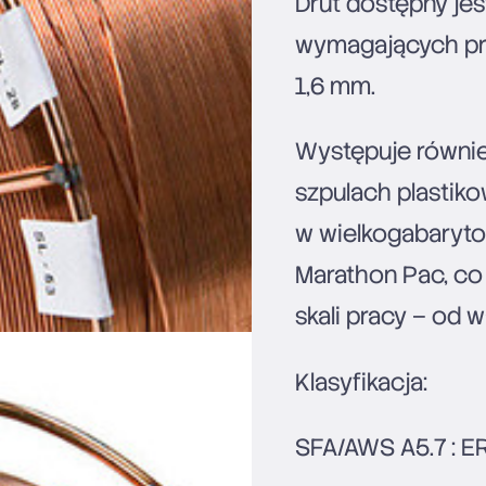
Drut dostępny je
wymagających pra
1,6 mm.
Występuje równie
szpulach plastik
w wielkogabaryt
Marathon Pac, co
skali pracy – od 
Klasyfikacja:
SFA/AWS A5.7 : ER