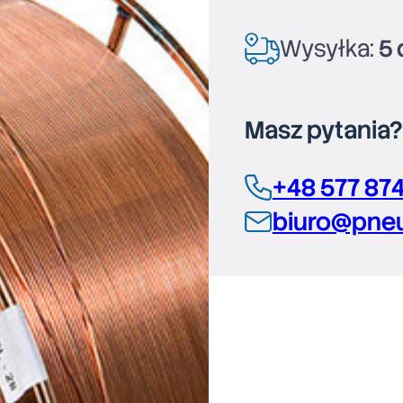
Wysyłka:
5 
Masz pytania
+48 577 87
biuro@pneu