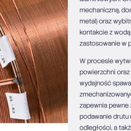
mechaniczną, dos
metal) oraz wybit
kontakcie z wodą
zastosowanie w 
W procesie wytw
powierzchni oraz 
wydajność spawan
zmechanizowanyc
zapewnia pewne za
podawanie drutu 
odległości, a tak