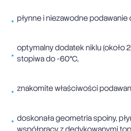
płynne i niezawodne podawanie d
optymalny dodatek niklu (około 
stopiwa do -60°C,
znakomite właściwości podawani
doskonała geometria spoiny, pły
współpracy z dedykowanymi top