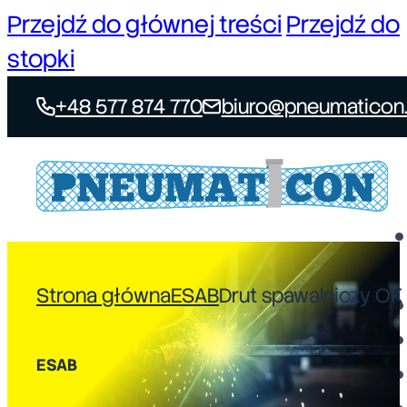
Przejdź do głównej treści
Przejdź do
stopki
+48 577 874 770
biuro@pneumaticon.
Strona główna
ESAB
Drut spawalniczy OK 
ESAB