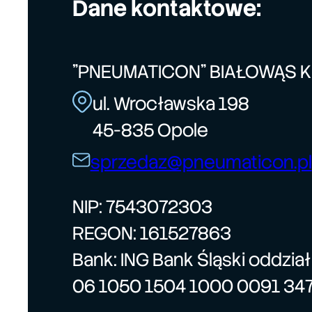
Dane kontaktowe:
"PNEUMATICON" BIAŁOWĄS 
ul. Wrocławska 198
45-835 Opole
sprzedaz@pneumaticon.pl
NIP: 7543072303
REGON: 161527863
Bank: ING Bank Śląski oddzia
06 1050 1504 1000 0091 34