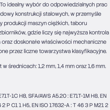
To idealny wybór do odpowiedzialnych prac
owy konstrukcji stalowych, w przemyśle
y produkcji maszyn ciężkich, taboru
biorników, gdzie liczy się najwyższa kontrola
a oraz doskonałe właściwości mechaniczne
ne przez liczne towarzystwa klasyfikacyjne.
t w średnicach: 1,2 mm, 1,4 mm oraz 1,6 mm.
E71T-1C H8, SFA/AWS A5.20 : E71T-1M H8, EN
6 2 P C1 1 H5, EN ISO 17632-A : T 46 3 P M21 2