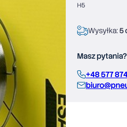
H5
Wysyłka:
5 
Masz pytania
+48 577 87
biuro@pneu