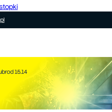
stopki
pl
ubrod 15.14