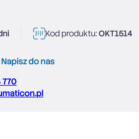
dni
Kod produktu:
OKT1514
?
Napisz do nas
4 770
maticon.pl