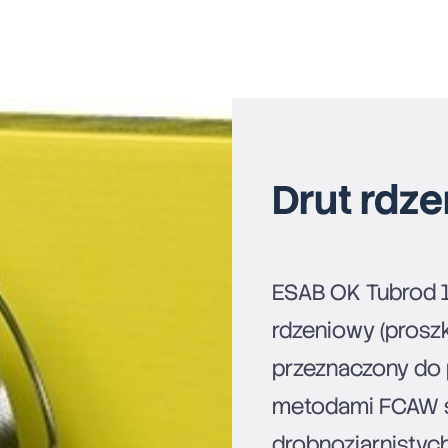
Drut rdz
ESAB OK Tubrod 
rdzeniowy (prosz
przeznaczony do 
metodami FCAW s
drobnoziarnistyc