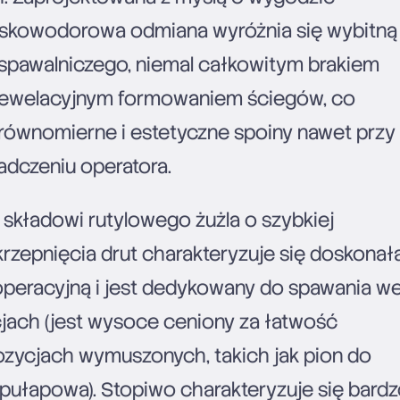
niskowodorowa odmiana wyróżnia się wybitną
u spawalniczego, niemal całkowitym brakiem
rewelacyjnym formowaniem ściegów, co
równomierne i estetyczne spoiny nawet przy
dczeniu operatora.
 składowi rutylowego żużla o szybkiej
rzepnięcia drut charakteryzuje się doskonał
operacyjną i jest dedykowany do spawania w
jach (jest wysoce ceniony za łatwość
zycjach wymuszonych, takich jak pion do
 pułapowa). Stopiwo charakteryzuje się bard