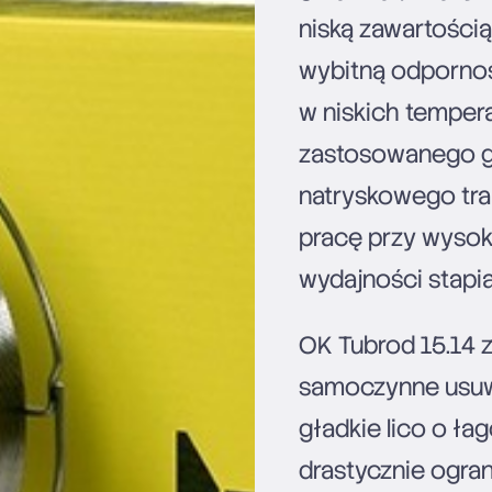
niską zawartości
wybitną odpornoś
w niskich temper
zastosowanego ga
natryskowego tran
pracę przy wysok
wydajności stapia
OK Tubrod 15.14 
samoczynne usuwan
gładkie lico o ła
drastycznie ogra