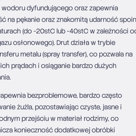
ą wodoru dyfundującego oraz zapewnia
ć na pękanie oraz znakomitą udarność spoi
aturach (do -20stC lub -40stC w zależności o
zu osłonowego). Drut działa w trybie
sferu metalu (spray transfer), co pozwala na
ich prądach i osiąganie bardzo dużych
nia.
zapewnia bezproblemowe, bardzo często
ie żużla, pozostawiając czyste, jasne i
godnym przejściu w materiał rodzimy, co
nicza konieczność dodatkowej obróbki