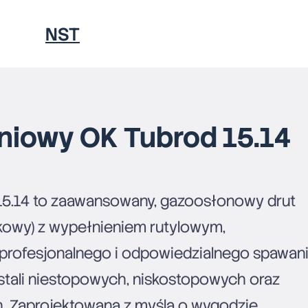
NST
PORADNIKI
eniowy OK Tubrod 15.14
15.14 to zaawansowany, gazoosłonowy drut
KONTAKT
kowy) z wypełnieniem rutylowym,
profesjonalnego i odpowiedzialnego spawan
tali niestopowych, niskostopowych oraz
h. Zaprojektowana z myślą o wygodzie