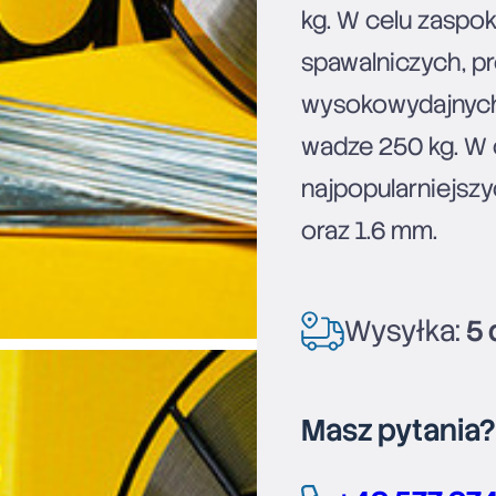
kg. W celu zaspo
spawalniczych, p
wysokowydajnych
wadze 250 kg. W o
najpopularniejsz
oraz 1.6 mm.
Wysyłka:
5 
Masz pytania