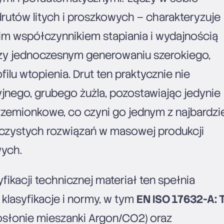
rutów litych i proszkowych – charakteryzuje
im współczynnikiem stapiania i wydajnością
zy jednoczesnym generowaniu szerokiego,
ilu wtopienia. Drut ten praktycznie nie
jnego, grubego żużla, pozostawiając jedynie
zemionkowe, co czyni go jednym z najbardzi
czystych rozwiązań w masowej produkcji
wych.
fikacji technicznej materiał ten spełnia
lasyfikacje i normy, w tym
EN ISO 17632-A: 
osłonie mieszanki Argon/CO2) oraz