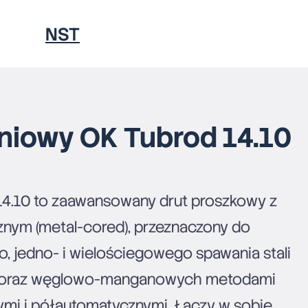
NST
PORADNIKI
eniowy OK Tubrod 14.10
4.10 to zaawansowany drut proszkowy z
KONTAKT
znym (metal-cored), przeznaczony do
 jedno- i wielościegowego spawania stali
 oraz węglowo-manganowych metodami
mi i półautomatycznymi. Łączy w sobie