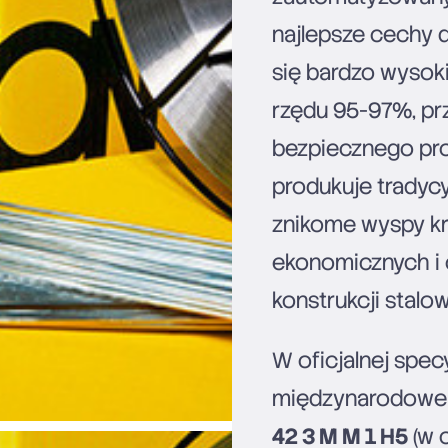
najlepsze cechy d
się bardzo wysok
rzędu 95-97%, pr
bezpiecznego prof
produkuje tradycy
znikome wyspy kr
ekonomicznych i 
konstrukcji stalo
W oficjalnej specy
międzynarodowe k
42 3 M M 1 H5
(w 