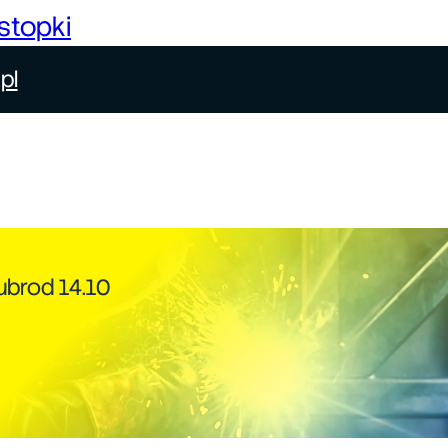
stopki
pl
ubrod 14.10