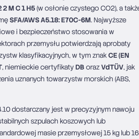
2 2 M C 1 H5
(w osłonie czystego CO2), a takż
rmę
SFA/AWS A5.18: E70C-6M
. Najwyższe
iowe i bezpieczeństwo stosowania w
ktorach przemysłu potwierdzają aprobaty
ystw klasyfikacyjnych, w tym znak
CE (EN
T
, niemieckie certyfikaty
DB
oraz
VdTÜV
, jak
enia uznanych towarzystw morskich (ABS,
4.10 dostarczany jest w precyzyjnym nawoju
abilnych szpulach koszowych lub
tandardowej masie przemysłowej 15 kg lub 16