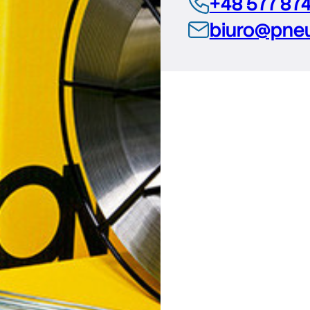
+48 577 87
biuro@pneu