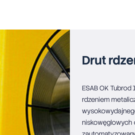
Drut rdz
ESAB OK Tubrod 1
rdzeniem metalic
wysokowydajnego,
niskowęglowych
zautomatyzowany