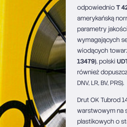
odpowiednio
T 4
amerykańską no
parametry jakośc
wymagających se
wiodących towarz
13479)
, polski
UD
również dopuszcz
DNV, LR, BV, PRS).
Drut OK Tubrod 1
warstwowym na st
plastikowych o s